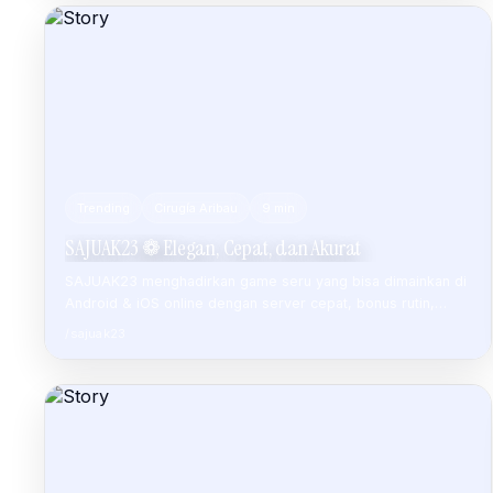
Trending
Cirugía Aribau
9 min
SAJUAK23 ❁ Elegan, Cepat, dan Akurat
SAJUAK23 menghadirkan game seru yang bisa dimainkan di
Android & iOS online dengan server cepat, bonus rutin,
sistem adil, fitur lengkap, dan gameplay aman.
/sajuak23