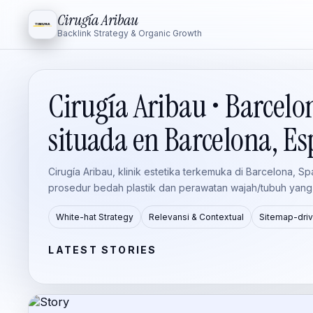
Cirugía Aribau
Backlink Strategy & Organic Growth
Cirugía Aribau • Barcelon
situada en Barcelona, E
Cirugía Aribau, klinik estetika terkemuka di Barcelona, 
prosedur bedah plastik dan perawatan wajah/tubuh yang
White-hat Strategy
Relevansi & Contextual
Sitemap-driv
LATEST STORIES