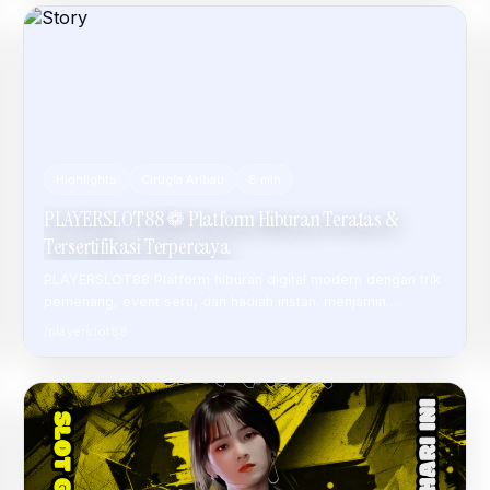
Highlights
Cirugía Aribau
8 min
PLAYERSLOT88 ❁ Platform Hiburan Teratas &
Tersertifikasi Terpercaya
PLAYERSLOT88 Platform hiburan digital modern dengan trik
pemenang, event seru, dan hadiah instan. menjamin
pengalaman bermain aman, seru, dan menyenangkan setiap
/playerslot88
saat.