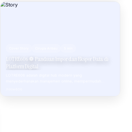
Cover Story
Cirugía Aribau
5 min
LOTRE606 ❁ Panduan Impor dan Ekspor Data di
Platform Digital
LOTRE606 adalah digital hub modern yang
menyederhanakan manajemen online, mempermudah
promosi, dan meningkatkan visibilitas brand di semua
/lotre606
platform digital.