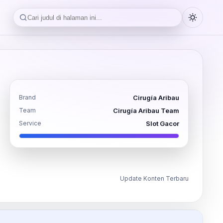
Brand
Cirugía Aribau
Team
Cirugía Aribau Team
Service
Slot Gacor
Update Konten Terbaru