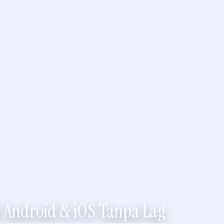
 Android & iOS Tanpa Lag