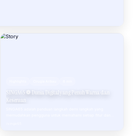
Highlights
Cirugía Aribau
8 min
SINGA65 ❁ Dunia Digital yang Penuh Warna dan
Keseruan
SINGA65 adalah panduan langkah demi langkah yang
memudahkan pengguna untuk memahami setiap fitur dan
fungsi platform digital sehingga setiap proses penggunaan
/singa65
lebih lancar.